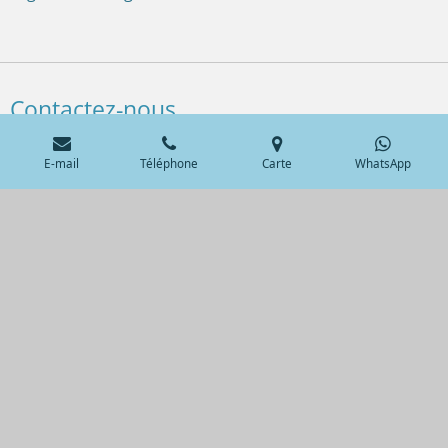
Contactez-nous
Pour toute question ou prise de rendez-vous, n'hésitez
E-mail
Téléphone
Carte
WhatsApp
pas à nous contacter. Notre équipe est là pour vous
aider.
Nom *
Adresse e-mail *
Message *