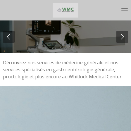
Passer
au
contenu
principal
Découvrez nos services de médecine générale et nos
services spécialisés en gastroentérologie générale,
proctologie et plus encore au Whitlock Medical Center.